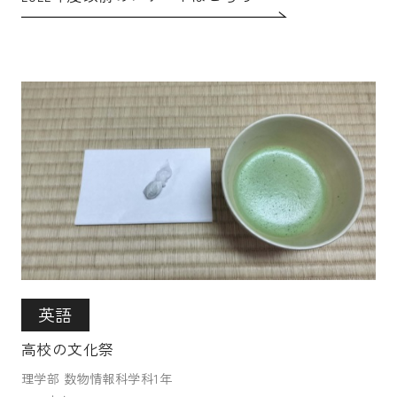
受験生の皆さま
保護者等の皆さま
在学生の皆さま
卒業生の皆さま
企業の皆さま
学校法人日本女子大学
附属高等学校
附属豊明幼稚園
日本女子大学通信教育課程
附属豊明小学校
附属機関等
附属中学校
英語
高校の文化祭
理学部 数物情報科学科1年