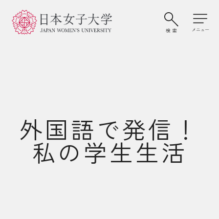
外国語で発信！
私の学生生活
大学案内・学びの特色
学部・大学院