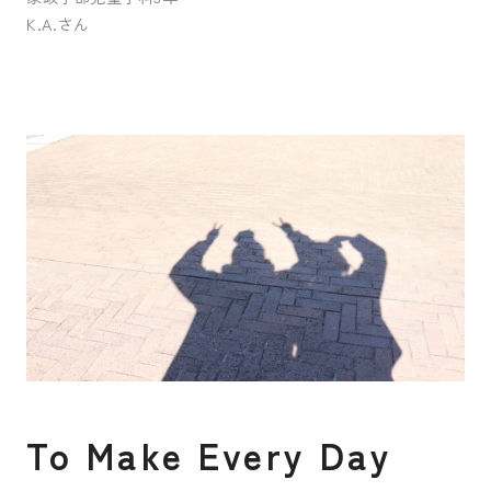
K.A.さん
入試案内
キャンパスライフ
国際交流・留学
研究
通信教育・生涯学習
T
o
M
a
k
e
E
v
e
r
y
D
a
y