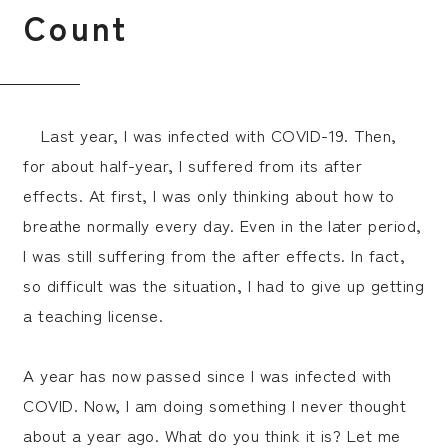
C
o
u
n
t
受験生の皆さま
保護者等の皆さま
在学生の皆さま
卒業生の皆さま
企業の皆さま
Last year, I was infected with COVID-19. Then,
for about half-year, I suffered from its after
学校法人日本女子大学
附属高等学校
effects. At first, I was only thinking about how to
附属豊明幼稚園
日本女子大学通信教育課程
breathe normally every day. Even in the later period,
I was still suffering from the after effects. In fact,
附属豊明小学校
附属機関等
so difficult was the situation, I had to give up getting
附属中学校
a teaching license.
A year has now passed since I was infected with
COVID. Now, I am doing something I never thought
about a year ago. What do you think it is? Let me