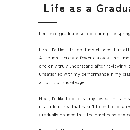
L
i
f
e
a
s
a
G
r
a
d
u
I entered graduate school during the spring
First, I’d like talk about my classes. It is
Although there are fewer classes, the time 
and only truly understand after reviewing i
unsatisfied with my performance in my cla
amount of knowledge.
Next, I’d like to discuss my research. I am
is an ideal area that hasn’t been thorough
gradually noticed that the harshness and 