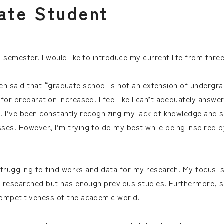
a
t
e
S
t
u
d
e
n
t
 semester. I would like to introduce my current life from thre
 often said that “graduate school is not an extension of undergr
for preparation increased. I feel like I can’t adequately answe
t. I’ve been constantly recognizing my lack of knowledge and s
sses. However, I’m trying to do my best while being inspired
 struggling to find works and data for my research. My focus is
ly researched but has enough previous studies. Furthermore, 
competitiveness of the academic world.