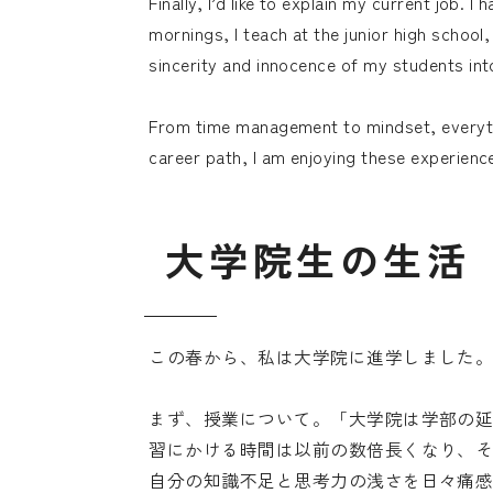
Finally, I’d like to explain my current job. 
mornings, I teach at the junior high school,
sincerity and innocence of my students int
From time management to mindset, everyth
career path, I am enjoying these experience
大
学
院
生
の
生
活
この春から、私は大学院に進学しました
まず、授業について。「大学院は学部の
習にかける時間は以前の数倍長くなり、
自分の知識不足と思考力の浅さを日々痛