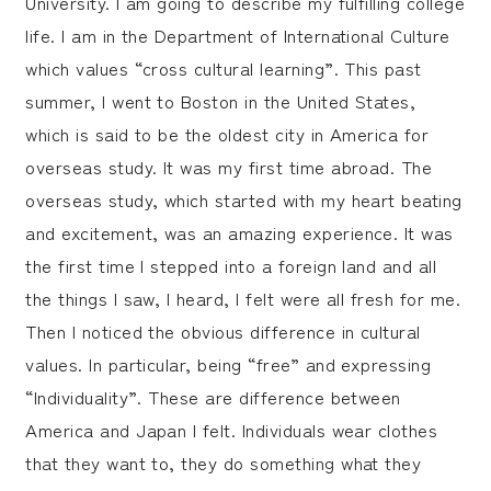
University. I am going to describe my fulfilling college
life. I am in the Department of International Culture
受験生の皆さま
保護者等の皆さま
which values “cross cultural learning”. This past
在学生の皆さま
卒業生の皆さま
summer, I went to Boston in the United States,
which is said to be the oldest city in America for
企業の皆さま
overseas study. It was my first time abroad. The
学校法人日本女子大学
附属高等学校
overseas study, which started with my heart beating
and excitement, was an amazing experience. It was
附属豊明幼稚園
日本女子大学通信教育課程
the first time I stepped into a foreign land and all
附属豊明小学校
附属機関等
the things I saw, I heard, I felt were all fresh for me.
附属中学校
Then I noticed the obvious difference in cultural
values. In particular, being “free” and expressing
“Individuality”. These are difference between
America and Japan I felt. Individuals wear clothes
that they want to, they do something what they