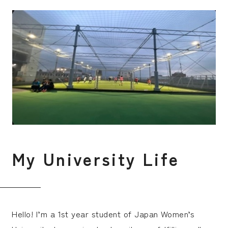
入試案内
キャンパスライフ
国際交流・留学
研究
M
y
U
n
i
v
e
r
s
i
t
y
L
i
f
e
通信教育・生涯学習
Hello! I’m a 1st year student of Japan Women’s