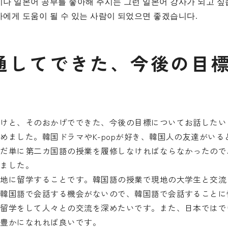
나 일본어 공부를 좋아해 주시는 그런 일본어 강사가 되고 싶
에게 도움이 될 수 있는 사람이 되었으면 좋겠습니다.
通
し
て
で
き
た
、
今
後
の
目
かけと、そのおかげでできた、今後の目標についてお話したい
めました。韓国ドラマやK-popが好き、韓国人の友達がい
ただ単に第二カ国語の授業を履修しなければならなかったので
りました。
現地に留学することです。韓国語の授業で現地の大学生と交流
と韓国語で会話する機会がないので、韓国語で会話することに
に留学をして人々との交流を深めたいです。また、日本ではで
が豊かになれれば良いです。