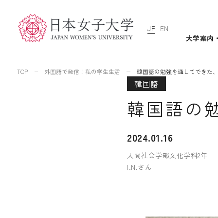
JP
EN
大学案内
TOP
外国語で発信！私の学生生活
韓国語の勉強を通してできた
韓国語
韓国語の
2024.01.16
人間社会学部文化学科2年
I.N.さん