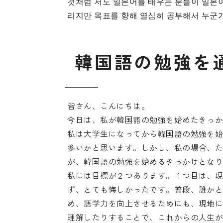
것처럼 저도 일본어를 배우는 분들이 일본이
리지만 목표를 향해 열심히 공부해서 누군가
韓
国
語
の
勉
強
を
皆さん、こんにちは。
今日は、私が韓国語の勉強を始めたきっ
私は大学生になってから韓国語の勉強を始
多いかと思います。しかし、私の場合、
が、韓国語の勉強を始めるきっかけとな
私には目標が２つあります。１つ目は、
ず、とても悔しかったです。普段、誰か
め、語学力を向上させるためにも、現地
理解したりすることで、これからの人生