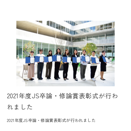
入試案内
キャンパスライフ
国際交流・留学
研究
2021年度JS卒論・修論賞表彰式が行わ
れました
通信教育・生涯学習
2021年度JS卒論・修論賞表彰式が行われました