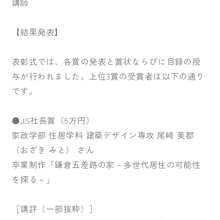
講師
【結果発表】
表彰式では、各賞の発表と賞状ならびに目録の授
与が行われました。上位3賞の受賞者は以下の通り
です。
⚫JS社長賞（5万円）
家政学部 住居学科 建築デザイン専攻 尾﨑 美都
（おざき みと） さん
卒業制作「鎌倉五差路の家－多世代居住の可能性
を探る－」
［講評（一部抜粋）］