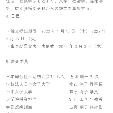
住居・建築学はもとより、文学、社会学、福祉学
等、広く多様な分野からの論文を募集する。
4. 日程
・論文提出期間 2022 年 1 月 15 日 （土） 2022 年
2 月 15 日 （火）
・審査結果発表・表彰式 2022 年 3 月 3 日（木）
5. 審査委員
日本総合住生活株式会社（JS） 石渡 廣一 社長
学校法人日本女子大学 今市 涼子 理事長
日本女子大学 篠原 聡子 学長
大学院授業担当 定行 まり子 教授
学部授業担当 古賀 繭子 非常勤