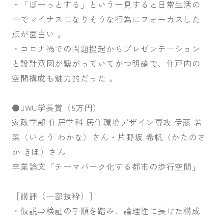
・「ぼーっとする」という一見すると日常生活の
中でマイナスになりそうな行為にフォーカスした
点が面白い 。
・コロナ禍での問題提起からプレゼンテーション
と設計意図が繋がっていてかつ明確で、住戸内の
空間構成も魅力的だった 。
⚫JWU学長賞（5万円）
家政学部 住居学科 居住環境デザイン専攻 伊藤 若
菜（いとう わかな）さん・片野坂 希帆（かたのさ
か きほ）さん
卒業論文「テーマパーク化する都市の歩行空間」
［講評（一部抜粋）］
・仮説⇒検証の手順を踏み、論理性に長けた構成