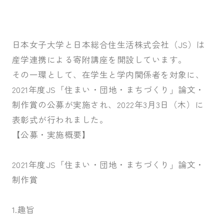
受験生の皆さま
保護者等の皆さま
在学生の皆さま
卒業生の皆さま
日本女子大学と日本総合住生活株式会社（JS）は
産学連携による寄附講座を開設しています。
企業の皆さま
その一環として、在学生と学内関係者を対象に、
2021年度JS「住まい・団地・まちづくり」論文・
学校法人日本女子大学
附属高等学校
制作賞の公募が実施され、2022年3月3日（木）に
附属豊明幼稚園
日本女子大学通信教育課程
表彰式が行われました。
附属豊明小学校
附属機関等
【公募・実施概要】
附属中学校
2021年度JS「住まい・団地・まちづくり」論文・
制作賞
1.趣旨