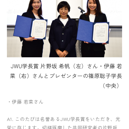
JWU学長賞 片野坂 希帆（左）さん・伊藤 若
菜（右）さんとプレゼンターの篠原聡子学長
（中央）
・伊藤 若菜さん
A1. このたびは名誉あるJWU学長賞をいただき、光
栄に存じます。切磋琢磨した共同研究者の片野坂