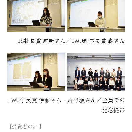
JS社長賞 尾﨑さん／JWU理事長賞 森さん
JWU学長賞 伊藤さん・片野坂さん／全員での
記念撮影
【受賞者の声 】