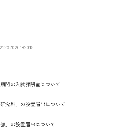
21
2020
2019
2018
暇期間の入試課閉室について
学研究科」の設置届出について
学部」の設置届出について