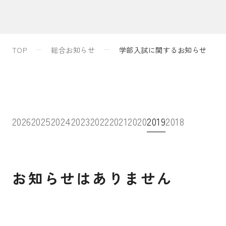
入試案内
TOP
総合お知らせ
学部入試に関するお知らせ
キャンパスライフ
国際交流・留学
2026
2025
2024
2023
2022
2021
2020
2019
2018
研究
お知らせはありません
通信教育・生涯学習