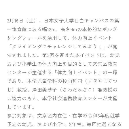
入試案内
3月16日（土）、日本女子大学目白キャンパスの第
一体育館にある幅12m、高さ4mの本格的なボルダ
キャンパスライフ
リングウォールを活用して、体力向上イベント
「クライミングにチャレンジしてみよう！」が開
催されました。第3回を迎えた本イベントは、幼児
国際交流・留学
および小学生の体力向上を目的として文京区教育
センターが主催する「体力向上イベント」の一環
であり、本学児童学科の杉山哲司（すぎやまてつ
研究
じ）教授、澤田美砂子（さわだみさこ）准教授の
ご協力のもと、本学社会連携教育センターが共催
通信教育・生涯学習
しています。
参加対象は、文京区内在住・在学の令和6年度就学
予定の幼児、および小学1、2年生。毎回抽選となる