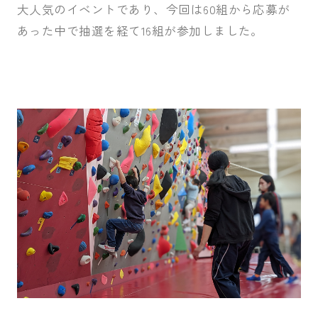
大人気のイベントであり、今回は60組から応募が
あった中で抽選を経て16組が参加しました。
受験生の皆さま
保護者等の皆さま
在学生の皆さま
卒業生の皆さま
企業の皆さま
学校法人日本女子大学
附属高等学校
附属豊明幼稚園
日本女子大学通信教育課程
附属豊明小学校
附属機関等
附属中学校