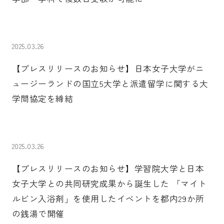
受験生の皆さま
保護者等の皆さま
在学生の皆さま
卒業生の皆さま
2025.03.26
企業の皆さま
【プレスリリースのお知らせ】日本女子大学がニ
ュージーランドの国立5大学と派遣留学に関する大
学校法人日本女子大学
附属高等学校
学間協定を締結
附属豊明幼稚園
日本女子大学通信教育課程
附属豊明小学校
附属機関等
2025.03.26
附属中学校
【プレスリリースのお知らせ】学習院大学と日本
女子大学との共同研究成果から誕生した 「マイト
ルビン入浴剤」を使用したイベントを都内29か所
の銭湯で開催