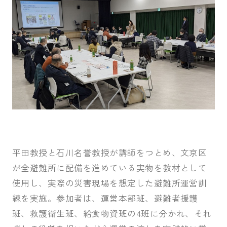
平田教授と石川名誉教授が講師をつとめ、文京区
が全避難所に配備を進めている実物を教材として
使用し、実際の災害現場を想定した避難所運営訓
練を実施。参加者は、運営本部班、避難者援護
班、救護衛生班、給食物資班の4班に分かれ、それ