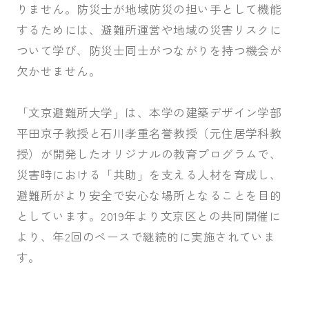
りません。防災士が地域防災の担い手として機能
するためには、避難所運営や地域の災害リスクに
受験生の皆さま
保護者等の皆さま
ついて学び、防災士同士がつながりを持つ機会が
在学生の皆さま
卒業生の皆さま
欠かせません。
企業の皆さま
「文京避難所大学」は、本学の建築デザイン学部
学校法人日本女子大学
附属高等学校
平田京子教授と石川孝重名誉教授（元住居学科教
附属豊明幼稚園
日本女子大学通信教育課程
授）が開発したオリジナルの教育プログラムで、
災害時における「共助」を支える人材を育成し、
附属豊明小学校
附属機関等
避難所がより安全で安心な場所となることを目的
附属中学校
としています。2019年より文京区との共同開催に
より、年2回のペースで継続的に実施されていま
す。