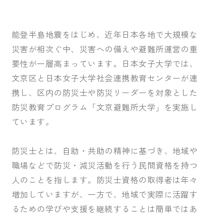
入試案内
能登半島地震をはじめ、近年日本各地で大規模な
災害が相次ぐ中、災害への備えや避難所運営の重
キャンパスライフ
要性が一層高まっています。日本女子大学では、
文京区と日本女子大学社会連携教育センターが連
携し、区内の防災士や防災リーダーを対象とした
国際交流・留学
防災教育プログラム「文京避難所大学」を実施し
ています。
研究
防災士とは、自助・共助の精神に基づき、地域や
職場などで防災・減災活動を行う民間資格を持つ
通信教育・生涯学習
人のことを指します。防災士資格の取得者は年々
増加していますが、一方で、地域で実際に活躍す
るための学びや支援を継続することは簡単ではあ