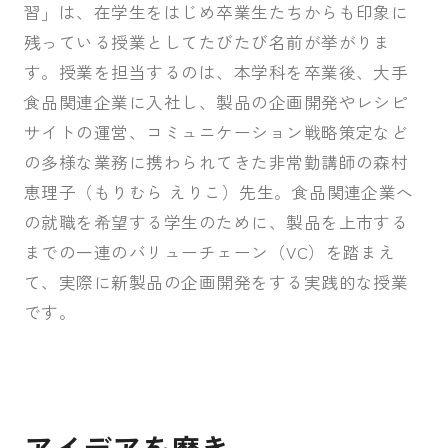
習」は、在学生をはじめ卒業生たちからも印象に
残っている授業としてたびたび名前が挙がりま
受験生の皆さま
保護者等の皆さま
す。授業を担当するのは、本学科を卒業後、大手
在学生の皆さま
卒業生の皆さま
食品関連企業に入社し、製品の企画開発やレシピ
企業の皆さま
サイトの運営、コミュニケーション戦略策定など
の多様な業務に携わられてきた非常勤講師の森村
学校法人日本女子大学
附属高等学校
恵理子（もりむら えりこ）先生。食品関連企業へ
附属豊明幼稚園
日本女子大学通信教育課程
の就職を希望する学生のために、製品を上市する
までの一連のバリューチェーン（VC）を踏まえ
附属豊明小学校
附属機関等
て、実際に新製品の企画開発をする実践的な授業
附属中学校
です。
アイデアを磨き