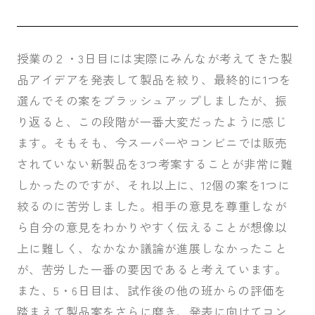
授業の２・
3
日目には実際にみんなが考えてきた製
品アイデアを発表して製品を絞り、最終的に
1
つを
選んでその案をブラッシュアップしましたが、振
り返ると、この段階が一番大変だったように感じ
ます。そもそも、今スーパーやコンビニでは販売
されていない新製品を
3
つ考案することが非常に難
しかったのですが、それ以上に、
12
個の案を
1
つに
絞るのに苦労しました。相手の意見を尊重しなが
ら自分の意見をわかりやすく伝えることが想像以
上に難しく、なかなか議論が進展しなかったこと
が、苦労した一番の要因であると考えています。
また、
5
・
6
日目は、試作後の他の班からの評価を
踏まえて製品案をさらに磨き、発表に向けてコン