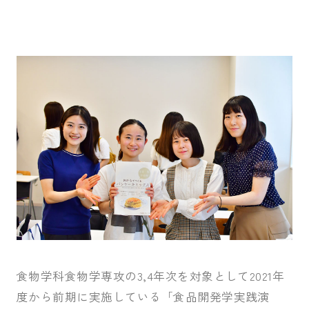
入試案内
キャンパスライフ
国際交流・留学
研究
通信教育・生涯学習
食物学科食物学専攻の3,4年次を対象として2021年
度から前期に実施している「食品開発学実践演