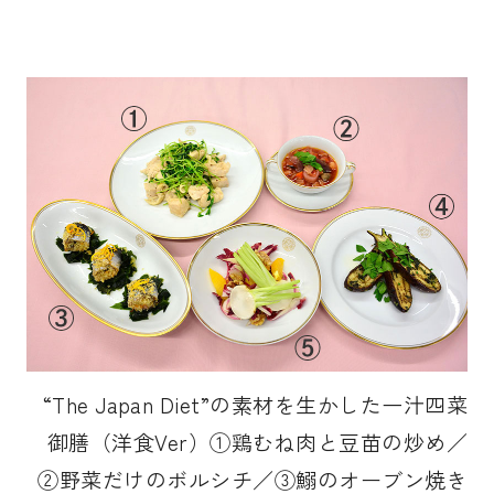
“The Japan Diet”の素材を生かした一汁四菜
御膳（洋食Ver）①鶏むね肉と豆苗の炒め／
②野菜だけのボルシチ／③鰯のオーブン焼き