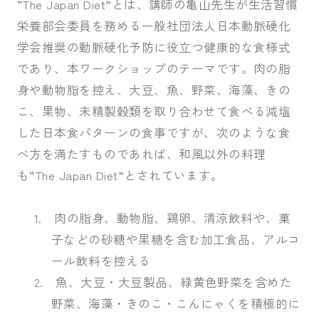
“
The Japan Diet”
とは、講師の亀山先生が生活習慣
栄養部会委員を務める一般社団法人日本動脈硬化
学会推奨の動脈硬化予防に役立つ健康的な食様式
であり、本ワークショップのテーマです。肉の脂
身や動物脂を控え、大豆、魚、野菜、海藻、きの
こ、果物、未精製穀類を取り合わせて食べる減塩
した日本食パターンの食事ですが、次のような食
べ方を満たすものであれば、和風以外の料理
も“
The Japan Diet”
とされています。
1.
肉の脂身、動物脂、鶏卵、清涼飲料や、菓
子などの砂糖や果糖を含む加工食品、アルコ
ール飲料を控える
2.
魚、大豆・大豆製品、緑黄色野菜を含めた
野菜、海藻・きのこ・こんにゃくを積極的に