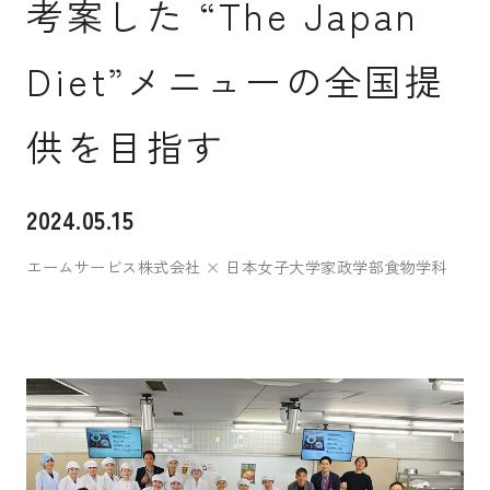
考案した “The Japan
入試案内
Diet”メニューの全国提
供を目指す
キャンパスライフ
2024.05.15
国際交流・留学
エームサービス株式会社 × 日本女子大学家政学部食物学科
研究
通信教育・生涯学習