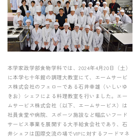
受験生の皆さま
保護者等の皆さま
在学生の皆さま
卒業生の皆さま
企業の皆さま
学校法人日本女子大学
附属高等学校
本学家政学部食物学科では、2024年4月20日（土）
附属豊明幼稚園
日本女子大学通信教育課程
に本学七十年館の調理大教室にて、エームサービ
附属豊明小学校
附属機関等
ス株式会社のフェローである石井幸雄（いしいゆ
附属中学校
きお）シェフによる料理教室を行いました。エー
ムサービス株式会社（以下、エームサービス）は
社員食堂や病院、スポーツ施設など幅広いフード
サービス事業を展開する大手給食会社であり、石
井シェフは国際交流の場でVIPに対するフードマネ