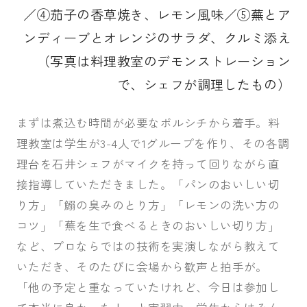
／④茄子の香草焼き、レモン風味／⑤蕪とア
ンディーブとオレンジのサラダ、クルミ添え
（写真は料理教室のデモンストレーション
で、シェフが調理したもの）
まずは煮込む時間が必要なボルシチから着手。料
理教室は学生が3-4人で1グループを作り、その各調
理台を石井シェフがマイクを持って回りながら直
接指導していただきました。「パンのおいしい切
り方」「鰯の臭みのとり方」「レモンの洗い方の
コツ」「蕪を生で食べるときのおいしい切り方」
など、プロならではの技術を実演しながら教えて
いただき、そのたびに会場から歓声と拍手が。
「他の予定と重なっていたけれど、今日は参加し