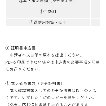
②本人確認書類（身分証明書）
受験生の皆さま
保護者等の皆さま
③手数料
在学生の皆さま
卒業生の皆さま
④返信用封筒・切手
企業の皆さま
学校法人日本女子大学
附属高等学校
① 証明書申込書
附属豊明幼稚園
日本女子大学通信教育課程
申請者本人自筆の原本を提出ください。
附属豊明小学校
附属機関等
PDFを印刷できない場合は申込書の必要事項を記載
しお送りください。
附属中学校
② 本人確認書類（身分証明書）
本人確認書類としての身分証明書は以下のとお
りです。いずれか１点のコピーを提出ください。
（必要に応じ追加書類を求めることがありま