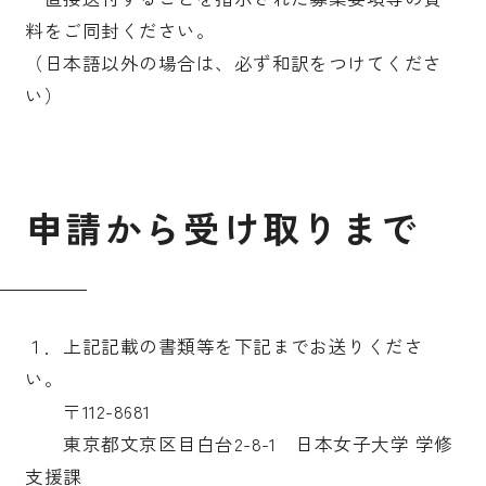
料をご同封ください。
（日本語以外の場合は、必ず和訳をつけてくださ
い）
申
請
か
ら
受
け
取
り
ま
で
１．上記記載の書類等を下記までお送りくださ
い。
〒112-8681
東京都文京区目白台2-8-1 日本女子大学 学修
支援課