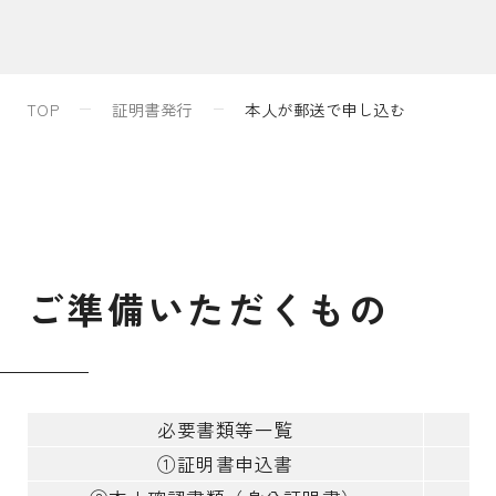
入試案内
TOP
証明書発行
本人が郵送で申し込む
キャンパスライフ
国際交流・留学
ご
準
備
い
た
だ
く
も
の
研究
通信教育・生涯学習
必要書類等一覧
申
①証明書申込書