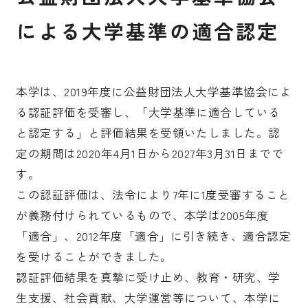
による大学基準の適合認定
受験生の皆さま
保護者等の皆さま
在学生の皆さま
卒業生の皆さま
企業の皆さま
本学は、2019年度に公益財団法人大学基準協会によ
る認証評価を受審し、「大学基準に適合している
学校法人日本女子大学
附属高等学校
と認定する」と評価結果を受領いたしました。認
附属豊明幼稚園
日本女子大学通信教育課程
定の期間は2020年4月1日から2027年3月31日までで
す。
附属豊明小学校
附属機関等
この認証評価は、法令により7年に1度受審すること
附属中学校
が義務付けられているもので、本学は2005年度
「適合」、2012年度「適合」に引き続き、適合認定
を受けることができました。
認証評価結果を真摯に受け止め、教育・研究、学
生支援、社会貢献、大学運営等について、本学に