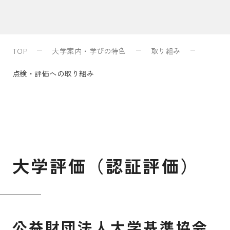
入試案内
TOP
大学案内・学びの特色
取り組み
キャンパスライフ
点検・評価への取り組み
国際交流・留学
研究
大
学
評
価
（
認
証
評
価
）
通信教育・生涯学習
公益財団法人大学基準協会