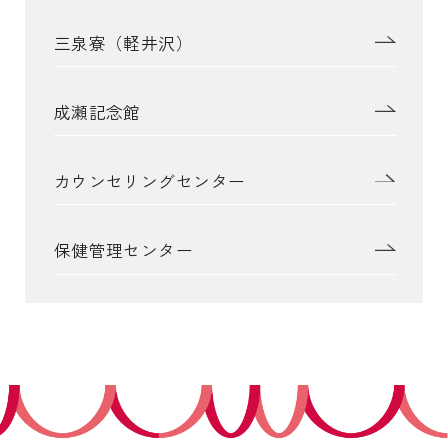
三泉寮（軽井沢）
受験生の皆さま
保護者等の皆さま
在学生の皆さま
卒業生の皆さま
成瀬記念館
企業の皆さま
学校法人日本女子大学
附属高等学校
カウンセリングセンター
附属豊明幼稚園
日本女子大学通信教育課程
保健管理センター
附属豊明小学校
附属機関等
附属中学校