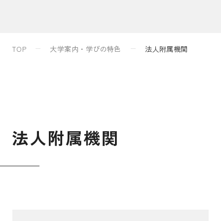
入試案内
TOP
大学案内・学びの特色
法人附属機関
キャンパスライフ
国際交流・留学
法
人
附
属
機
関
研究
通信教育・生涯学習