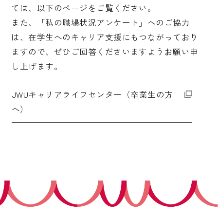
ては、以下のページをご覧ください。
受験生の皆さま
保護者等の皆さま
また、「私の職場状況アンケート」へのご協力
は、在学生へのキャリア支援にもつながっており
在学生の皆さま
卒業生の皆さま
ますので、ぜひご回答くださいますようお願い申
企業の皆さま
し上げます。
学校法人日本女子大学
附属高等学校
JWUキャリアライフセンター（卒業生の方
附属豊明幼稚園
日本女子大学通信教育課程
へ）
附属豊明小学校
附属機関等
附属中学校