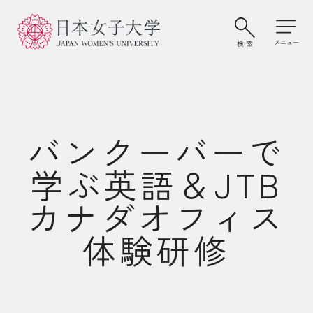
バンクーバーで
学ぶ英語＆JTB
カナダオフィス
体験研修
大学案内・学びの特色
学部・大学院