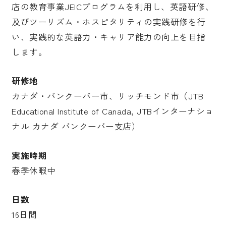
店の教育事業JEICプログラムを利用し、英語研修、
及びツーリズム・ホスピタリティの実践研修を行
受験生の皆さま
保護者等の皆さま
い、実践的な英語力・キャリア能力の向上を目指
在学生の皆さま
卒業生の皆さま
します。
企業の皆さま
研修地
学校法人日本女子大学
附属高等学校
カナダ・バンクーバー市、リッチモンド市（JTB
附属豊明幼稚園
日本女子大学通信教育課程
Educational Institute of Canada, JTBインターナショ
ナル カナダ バンクーバー支店）
附属豊明小学校
附属機関等
附属中学校
実施時期
春季休暇中
日数
16日間