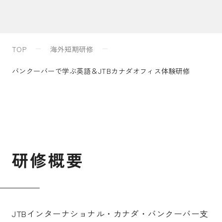
入試案内
TOP
海外短期研修
キャンパスライフ
バンクーバーで学ぶ英語＆JTBカナダオフィス体験研修
国際交流・留学
研究
研
修
概
要
通信教育・生涯学習
JTBインターナショナル・カナダ・バンクーバー支