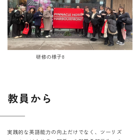
研修の様子8
教
員
か
ら
実践的な英語能力の向上だけでなく、ツーリズ