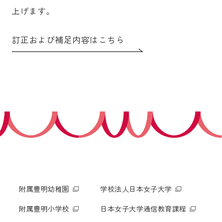
上げます。
受験生の皆さま
保護者等の皆さま
訂正および補足内容はこちら
在学生の皆さま
卒業生の皆さま
企業の皆さま
学校法人日本女子大学
附属高等学校
附属豊明幼稚園
日本女子大学通信教育課程
附属豊明小学校
附属機関等
附属中学校
附属豊明幼稚園
学校法人日本女子大学
附属豊明小学校
日本女子大学通信教育課程