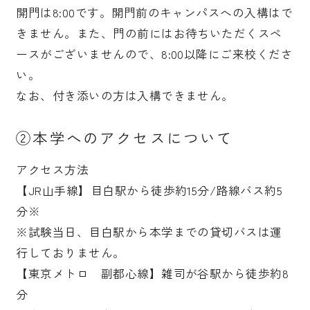
開門は8:00です。開門前のキャンパスへの入構はで
受験生の皆さま
保護者等の皆さま
きません。また、門の前にはお待ちいただくスペ
ースがございませんので、8:00以降にご来校くださ
在学生の皆さま
卒業生の皆さま
い。
企業の皆さま
なお、付き添いの方は入構できません。
学校法人日本女子大学
附属高等学校
②本学へのアクセスについて
附属豊明幼稚園
日本女子大学通信教育課程
アクセス方法
附属豊明小学校
附属機関等
【JR山手線】目白駅から徒歩約15分/路線バス約5
附属中学校
分※
※試験当日、目白駅から本学までの貸切バスは運
行しておりません。
【東京メトロ 副都心線】雑司が谷駅から徒歩約8
分