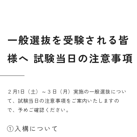
入試案内
一
般
選
抜
を
受
験
さ
れ
る
皆
キャンパスライフ
様
へ
試
験
当
日
の
注
意
事
項
国際交流・留学
研究
２月1日（土）～３日（月）実施の一般選抜につい
て、試験当日の注意事項をご案内いたしますの
で、予めご確認ください。
通信教育・生涯学習
①入構について