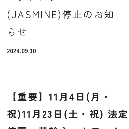
(JASMINE)停止のお知
入試案内
らせ
キャンパスライフ
2024.09.30
国際交流・留学
研究
【
重
要
】
1
1
月
4
日
(
月
・
通信教育・生涯学習
祝
)
1
1
月
2
3
日
(
土
・
祝
)
法
定