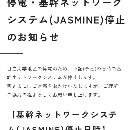
停
電
・
基
幹
ネ
ッ
ト
ワ
ー
ク
受験生の皆さま
保護者等の皆さま
シ
ス
テ
ム
(
J
A
S
M
I
N
E
)
停
止
在学生の皆さま
卒業生の皆さま
の
お
知
ら
せ
企業の皆さま
学校法人日本女子大学
附属高等学校
附属豊明幼稚園
日本女子大学通信教育課程
目白大学地区の停電のため、下記(予定)の日時で基
附属豊明小学校
附属機関等
幹ネットワークシステムが停止します。
皆さまにはご迷惑をおかけいたしますが、ご理解
附属中学校
ご協力の程よろしくお願い申し上げます。
【基幹ネットワークシステ
ム(JASMINE)停止日時】