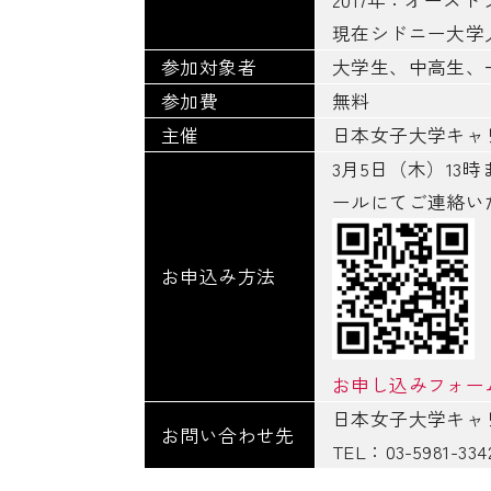
2017年：オー
現在シドニー大学
参加対象者
大学生、中高生、
参加費
無料
主催
日本女子大学キャ
3月5日（木）13
ールにてご連絡い
お申込み方法
お申し込みフォー
日本女子大学キ
お問い合わせ先
TEL：03-5981-33