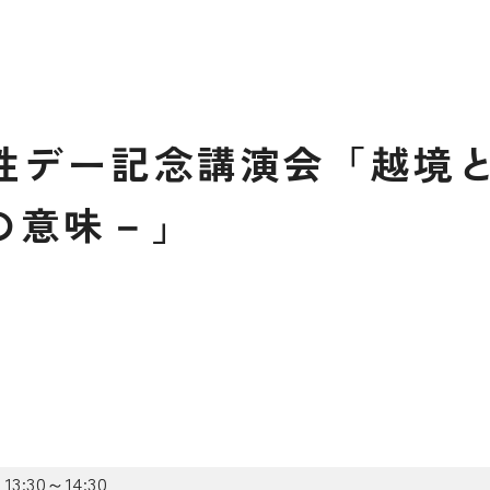
性
デ
ー
記
念
講
演
会
「
越
境
の
意
味
－
」
3:30～14:30