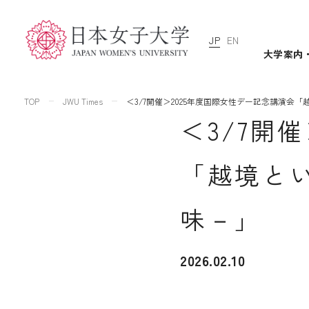
JP
EN
大学案内
TOP
JWU Times
＜3/7開催＞2025年度国際女性デー記念講演
＜3/7開
「越境と
味－」
2026.02.10