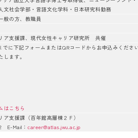
ストラリア国立大学言語学博士号取得後、ニュージーランド
人文社会学部・言語文化学科・日本研究科勤務
一般の方、教職員
リア支援課、現代女性キャリア研究所 共催
時までに下記フォームまたはQRコードからお申込みください
たします。
ムはこちら
ャリア支援課（百年館高層棟２Ｆ）
42 E-Mail：
career@atlas.jwu.ac.jp