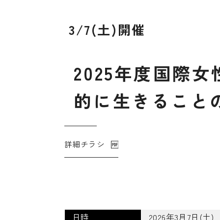
3/7(土)開催
2
0
2
5
年
度
国
際
女
的
に
生
き
る
こ
と
詳細チラシ
日時
2026年3月7日(土) 1