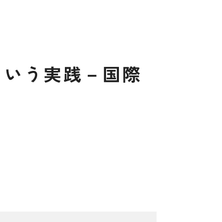
と
い
う
実
践
－
国
際