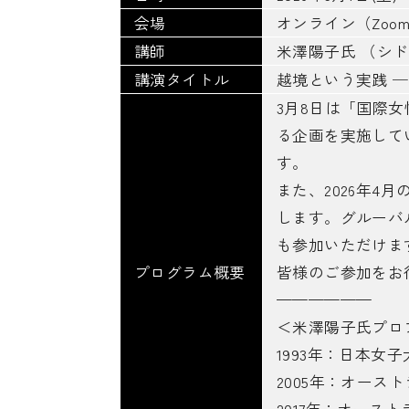
会場
オンライン（Zoo
講師
米澤陽子氏 （シ
講演タイトル
越境という実践 
3月8日は「国際
る企画を実施して
す。
また、2026年
します。グルーバ
も参加いただけま
プログラム概要
皆様のご参加をお
——————
＜米澤陽子氏プロ
1993年：日本
2005年：オー