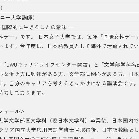
m）
ドニー大学講師）
─ 国際的に生きることの意味 ─
女性デー」です。 日本女子大学では、毎年「国際女性デー
います。今年度は、日本語教員として海外で活躍されて
4月の「JWUキャリアライフセンター開設」と「文学部学科
ルな働き方に興味がある方、文学部に関心がある方、日
す。自分のキャリアを考えるきっかけになる講演会です
待ちしております。
フィール＞
女子大学文学部国文学科（現日本文学科）卒業後、日本国内
ストラリア国立大学応用言語学修士号取得後、日本語教師と