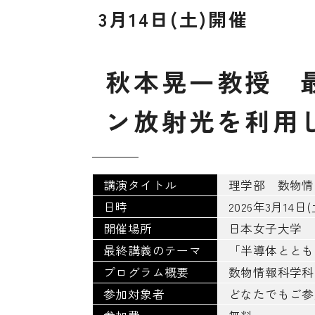
3月14日(土)開催
秋
本
晃
一
教
授
ン
放
射
光
を
利
用
講演タイトル
理学部 数物情
日時
2026年3月14日(土
開催場所
日本女子大学 
最終講義のテーマ
「半導体ととも
プログラム概要
数物情報科学科
参加対象者
どなたでもご参