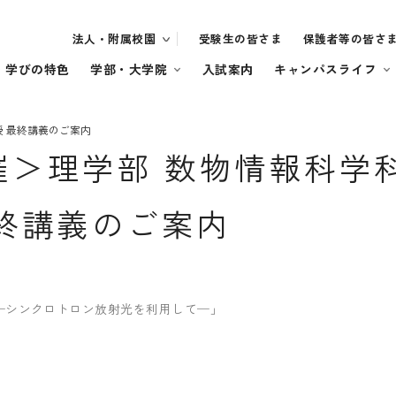
法人・附属校園
受験生の皆さま
保護者等の皆さ
・学びの特色
学部・大学院
入試案内
キャンパスライフ
授 最終講義のご案内
開催＞理学部 数物情報科学
最終講義のご案内
─シンクロトロン放射光を利用して─」