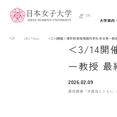
JP
EN
大学案内
TOP
JWU Times
＜3/14開催＞理学部 数物情報科学科 秋本晃一教
＜3/14
一教授 
2026.02.09
最終講義「半導体とともに 