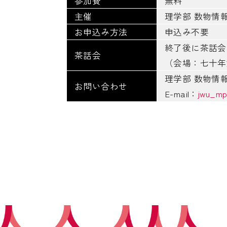
参加費
無料
主催
理学部 数物情
お申込み方法
申込み不要
終了後に茶話会
茶話会
（会場：七十年
理学部 数物情
お問い合わせ
E-mail：
jwu_mp