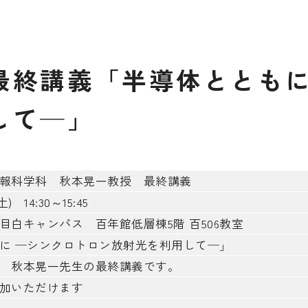
最
終
講
義
「
半
導
体
と
と
も
し
て
─
」
報科学科 秋本晃一教授 最終講義
) 14:30～15:45
目白キャンパス 百年館低層棟5階 百506教室
に ─シンクロトロン放射光を利用して─」
 秋本晃一先生の最終講義です。
加いただけます