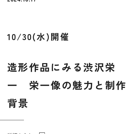
入試案内
10/30(水)開催
キャンパスライフ
国際交流・留学
造
形
作
品
に
み
る
渋
沢
栄
一
栄
一
像
の
魅
力
と
制
作
研究
背
景
通信教育・生涯学習