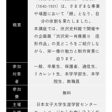
（1840-1931）は、さまざまな事業
や場面において「顔」となり、自
分の役割を果たしました。
概要
本講座では、渋沢史料館で開催中
の企画展「渋沢栄一肖像展Ⅱ 造
形作品」の見どころをご紹介しな
がら、栄一像の魅力と制作背景に
迫ります。
参加
一般、卒業生、保護者、通信生、
対象
リカレント生、本学学部生、本学
者
院生、教職員
参加
無料
費
主催
日本女子大学生涯学習センター
お申
ホームページからお申し込みくだ