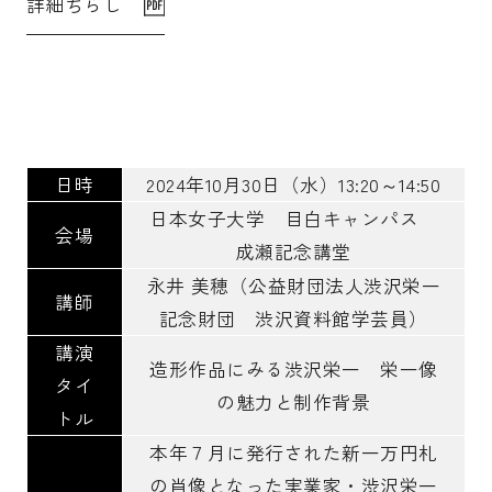
詳細ちらし
受験生の皆さま
保護者等の皆さま
在学生の皆さま
卒業生の皆さま
企業の皆さま
日時
2024年10月30日（水）13:20～14:50
学校法人日本女子大学
附属高等学校
日本女子大学 目白キャンパス
会場
附属豊明幼稚園
日本女子大学通信教育課程
成瀬記念講堂
附属豊明小学校
附属機関等
永井 美穂（公益財団法人渋沢栄一
講師
記念財団 渋沢資料館学芸員）
附属中学校
講演
造形作品にみる渋沢栄一 栄一像
タイ
の魅力と制作背景
トル
本年７月に発行された新一万円札
の肖像となった実業家・渋沢栄一