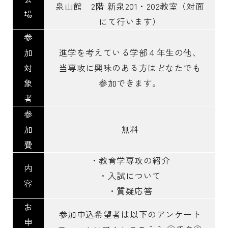
泉山館 2階 新泉201・202教室（対面
場
にて行います）
参
加
進学を考えている学部４年生の他、
対
当専攻に興味のある方はどなたでも
象
参加できます。
者
参
加
無料
費
・教育学専攻の紹介
内
・入試について
容
・質疑応答
お
参加申込希望者は以下のアンケート
申