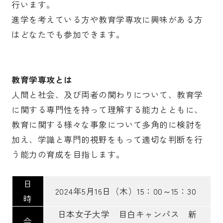
行います。
進学を考えている方や教育学専攻に興味がある方
受験生の皆さま
保護者等の皆さま
はどなたでも参加できます。
在学生の皆さま
卒業生の皆さま
企業の皆さま
教育学専攻とは
学校法人日本女子大学
附属高等学校
人間と社会、及び両者の関わりについて、教育学
附属豊明幼稚園
日本女子大学通信教育課程
に関する専門性を持って理解する能力とともに、
教育に関する様々な事象について多角的に検討を
附属豊明小学校
附属機関等
加え、学識と専門的視野をもって適切な判断を行
附属中学校
う能力の育成を目指します。
日
2024年5月16日（木）15：00～15：30
時
日本女子大学 目白キャンパス 新
会