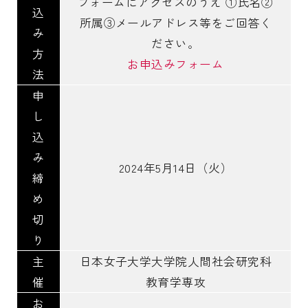
フォームにアクセスのうえ ①氏名②
込
所属③メールアドレス等をご回答く
み
ださい。
方
お申込みフォーム
法
申
し
込
み
2024年5月14日（火）
締
め
切
り
主
日本女子大学大学院人間社会研究科
催
教育学専攻
お