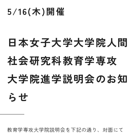
5/16(木)開催
入試案内
日
本
女
子
大
学
大
学
院
人
間
キャンパスライフ
社
会
研
究
科
教
育
学
専
攻
国際交流・留学
大
学
院
進
学
説
明
会
の
お
知
研究
ら
せ
通信教育・生涯学習
教育学専攻大学院説明会を下記の通り、対面にて