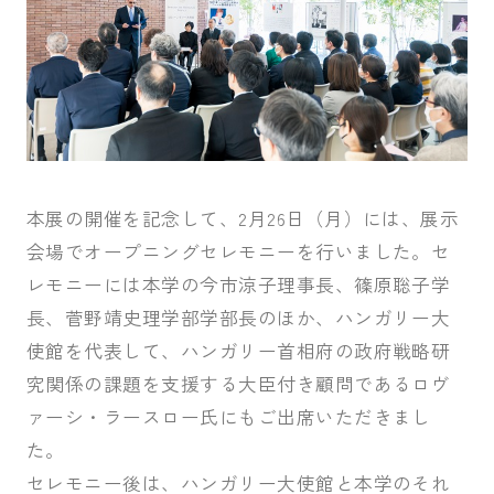
本展の開催を記念して、2月26日（月）には、展示
会場でオープニングセレモニーを行いました。セ
レモニーには本学の今市涼子理事長、篠原聡子学
長、菅野靖史理学部学部長のほか、ハンガリー大
使館を代表して、ハンガリー首相府の政府戦略研
究関係の課題を支援する大臣付き顧問であるロヴ
ァーシ・ラースロー氏にもご出席いただきまし
た。
セレモニー後は、ハンガリー大使館と本学のそれ