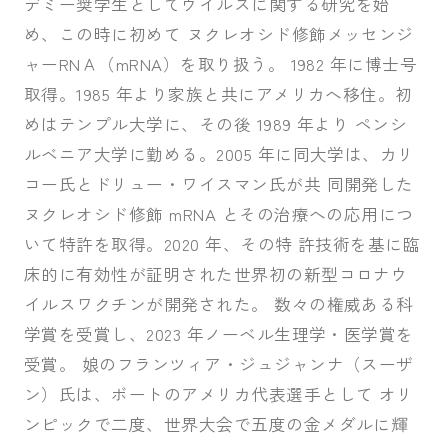
デミー奨学生としてウイルスに関する研究を始
め、この時に初めて ヌクレオシド修飾メッセンジ
ャーRNＡ（mRNA）を取り扱う。 1982 年に博士号
取得。1985 年より家族と共にアメリカへ移住。初
めはテンプル大学に、その後 1989 年より ペンシ
ルベニア大学に勤める。2005 年に同大学は、カリ
コー氏とドリュー・ワイスマン氏が共 同開発した
ヌクレオシド修飾 mRNA とその治療への応用につ
いて特許を取得。2020 年、その特 許技術を基に臨
床的に有効性が証明された世界初の新型コロナウ
イルスワクチンが開発された。 数々の権威ある科
学賞を受賞し、2023 年ノーベル生理学・医学賞を
受賞。 娘のフランツィア・ジュジャンナ（スーザ
ン）氏は、ボートのアメリカ代表選手として オリ
ンピックで二度、世界大会で五度の金メダルに輝