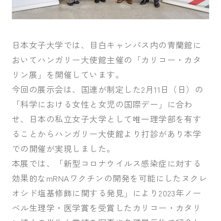
受験生の皆さま
保護者等の皆さま
在学生の皆さま
卒業生の皆さま
日本女子大学では、目白キャンパス内の青蘭館に
おいてハンガリー大使館主催の「カリコー・カタ
企業の皆さま
リン展」を開催しています。
今回の展示会は、国連が制定した2月11日（日）の
学校法人日本女子大学
附属高等学校
「科学における女性と女児の国際デー」に合わ
附属豊明幼稚園
日本女子大学通信教育課程
せ、日本の私立女子大学として唯一理学部を有す
附属豊明小学校
附属機関等
ることからハンガリー大使館より打診があり本学
附属中学校
での開催が実現しました。
本展では、「新型コロナウイルス感染症に対する
効果的なmRNAワクチンの開発を可能にしたヌクレ
オシド塩基修飾に関する発見」により2023年ノー
ベル生理学・医学賞を受賞したカリコー・カタリ