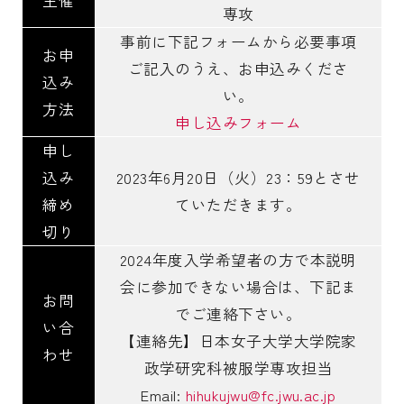
専攻
事前に下記フォームから必要事項
お申
ご記入のうえ、お申込みくださ
込み
い。
方法
申し込みフォーム
申し
込み
2023年6月20日（火）23：59
とさせ
締め
ていただきます。
切り
2024年度入学希望者の方で本説明
会に参加できない場合は、下記ま
お問
でご連絡下さい。
い合
【連絡先】日本女子大学大学院家
わせ
政学研究科被服学専攻担当
Email:
hihukujwu@fc.jwu.ac.jp