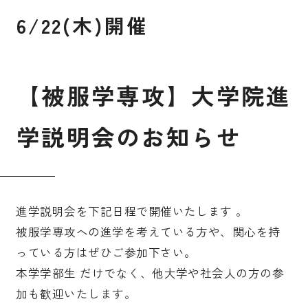
6/22(木)開催
入試案内
【
被
服
学
専
攻
】
大
学
院
進
キャンパスライフ
学
説
明
会
の
お
知
ら
せ
国際交流・留学
研究
進学説明会を下記日程で開催いたします 。
被服学専攻への進学を考えている方や、関心を持
っている方はぜひご参加下さい。
通信教育・生涯学習
本学学部生 だけでなく、他大学や社会人の方の参
加も歓迎いたします。