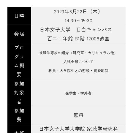
2023年6月22日（木）
受験生の皆さま
保護者等の皆さま
日時
14:30～15:30
在学生の皆さま
卒業生の皆さま
日本女子大学 目白キャンパス
会場
企業の皆さま
百二十年館 B1階 12009教室
プロ
学校法人日本女子大学
附属高等学校
被服学専攻の紹介（研究室・カリキュラム他）
グラ
入試全般について
ム概
附属豊明幼稚園
日本女子大学通信教育課程
教員・大学院生との懇談・質疑応答
要
附属豊明小学校
附属機関等
参加
附属中学校
対象
在学生・学外者
者
参加
無料
費
日本女子大学大学院 家政学研究科
主催