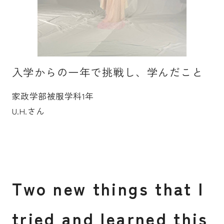
受験生の皆さま
保護者等の皆さま
在学生の皆さま
卒業生の皆さま
企業の皆さま
入学からの一年で挑戦し、学んだこと
学校法人日本女子大学
附属高等学校
家政学部被服学科1年
附属豊明幼稚園
日本女子大学通信教育課程
U.H.さん
附属豊明小学校
附属機関等
附属中学校
T
w
o
n
e
w
t
h
i
n
g
s
t
h
a
t
I
t
r
i
e
d
a
n
d
l
e
a
r
n
e
d
t
h
i
s