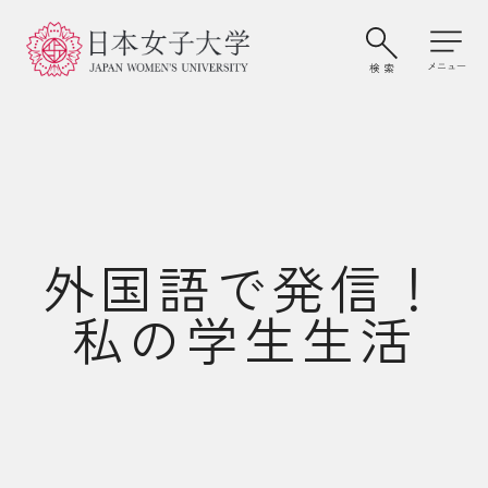
外国語で発信！
私の学生生活
大学案内・学びの特色
学部・大学院