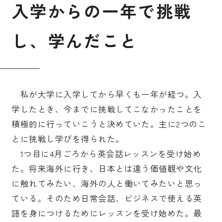
入
学
か
ら
の
一
年
で
挑
戦
し
、
学
ん
だ
こ
と
私が大学に入学してから早くも一年が経つ。入
学したとき、今までに挑戦してこなかったことを
積極的に行っていこうと決めていた。主に2つのこ
とに挑戦し学びを得られた。
1つ目に4月ごろから英会話レッスンを受け始め
た。将来海外に行き、日本とは違う価値観や文化
に触れてみたい、海外の人と働いてみたいと思っ
ている。そのため日常会話、ビジネスで使える英
語を身につけるためにレッスンを受け始めた。最