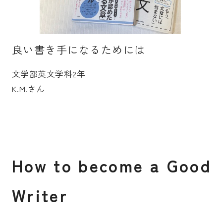
受験生の皆さま
保護者等の皆さま
在学生の皆さま
卒業生の皆さま
良い書き手になるためには
企業の皆さま
文学部英文学科2年
K.M.さん
学校法人日本女子大学
附属高等学校
附属豊明幼稚園
日本女子大学通信教育課程
附属豊明小学校
附属機関等
附属中学校
H
o
w
t
o
b
e
c
o
m
e
a
G
o
o
d
W
r
i
t
e
r