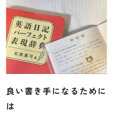
良
い
書
き
手
に
な
る
た
め
に
は