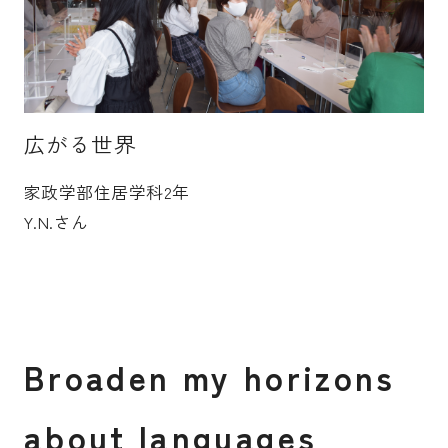
受験生の皆さま
保護者等の皆さま
在学生の皆さま
卒業生の皆さま
企業の皆さま
広がる世界
学校法人日本女子大学
附属高等学校
家政学部住居学科2年
附属豊明幼稚園
日本女子大学通信教育課程
Y.N.さん
附属豊明小学校
附属機関等
附属中学校
B
r
o
a
d
e
n
m
y
h
o
r
i
z
o
n
s
a
b
o
u
t
l
a
n
g
u
a
g
e
s