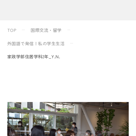
入試案内
TOP
国際交流・留学
キャンパスライフ
外国語で発信！私の学生生活
家政学部住居学科2年_Y.N.
国際交流・留学
研究
通信教育・生涯学習