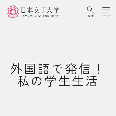
外国語で発信！
私の学生生活
大学案内・学びの特色
学部・大学院