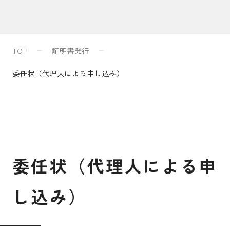
入試案内
TOP
証明書発行
キャンパスライフ
委任状（代理人による申し込み）
国際交流・留学
研究
委
任
状
（
代
理
人
に
よ
る
申
通信教育・生涯学習
し
込
み
）