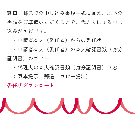
窓口・郵送での申し込み書類一式に加え、以下の
受験生の皆さま
保護者等の皆さま
書類をご準備いただくことで、代理人による申し
在学生の皆さま
卒業生の皆さま
込みが可能です。
企業の皆さま
・申請者本人（委任者）からの委任状
・申請者本人（委任者）の本人確認書類（身分
学校法人日本女子大学
附属高等学校
証明書）のコピー
附属豊明幼稚園
日本女子大学通信教育課程
・代理人の本人確認書類（身分証明書）（窓
口：原本提示、郵送：コピー提出）
附属豊明小学校
附属機関等
委任状ダウンロード
附属中学校