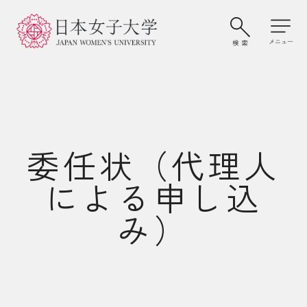
委任状（代理人
による申し込
み）
大学案内・学びの特色
学部・大学院