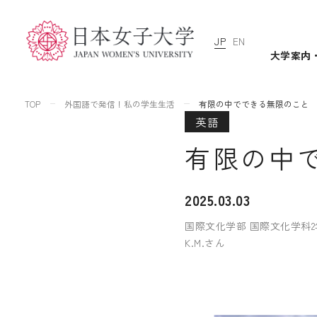
JP
EN
大学案内
TOP
外国語で発信！私の学生生活
有限の中でできる無限のこと
英語
有限の中
2025.03.03
国際文化学部 国際文化学科2
K.M.さん