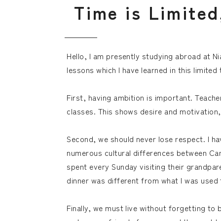
T
i
m
e
i
s
L
i
m
i
t
e
d
Hello, I am presently studying abroad at Ni
lessons which I have learned in this limited 
First, having ambition is important. Teacher
classes. This shows desire and motivation, s
Second, we should never lose respect. I hav
numerous cultural differences between Can
spent every Sunday visiting their grandpar
dinner was different from what I was used 
Finally, we must live without forgetting to 