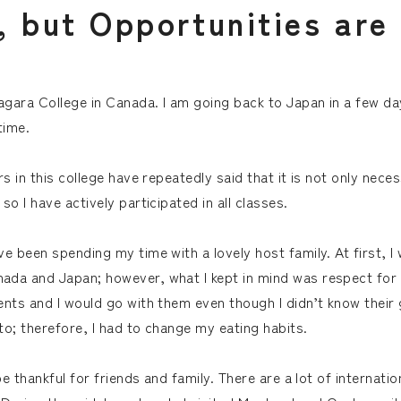
,
b
u
t
O
p
p
o
r
t
u
n
i
t
i
e
s
a
r
e
agara College in Canada. I am going back to Japan in a few days
time.
s in this college have repeatedly said that it is not only nece
o I have actively participated in all classes.
e been spending my time with a lovely host family. At first, 
ada and Japan; however, what I kept in mind was respect for 
ents and I would go with them even though I didn’t know their 
to; therefore, I had to change my eating habits.
be thankful for friends and family. There are a lot of internati