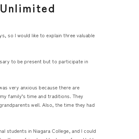
U
n
l
i
m
i
t
e
d
, so I would like to explain three valuable
ssary to be present but to participate in
I was very anxious because there are
my family’s time and traditions. They
grandparents well. Also, the time they had
onal students in Niagara College, and I could