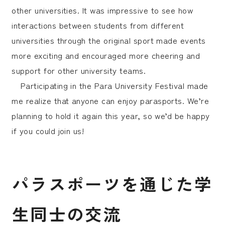
other universities. It was impressive to see how
interactions between students from different
universities through the original sport made events
more exciting and encouraged more cheering and
support for other university teams.
Participating in the Para University Festival made
me realize that anyone can enjoy parasports. We’re
planning to hold it again this year, so we’d be happy
if you could join us!
パ
ラ
ス
ポ
ー
ツ
を
通
じ
た
学
生
同
士
の
交
流