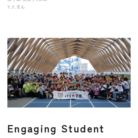
Y.Y.さん
入試案内
キャンパスライフ
国際交流・留学
研究
通信教育・生涯学習
E
n
g
a
g
i
n
g
S
t
u
d
e
n
t