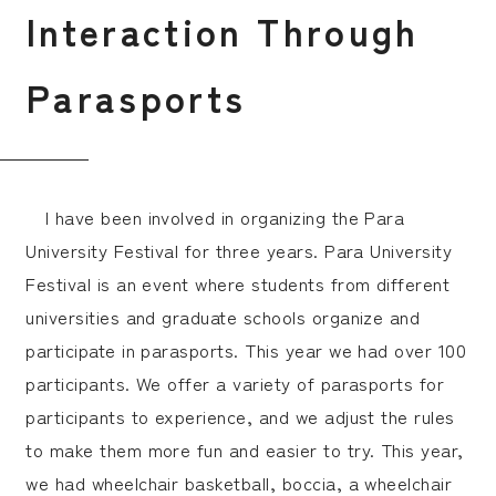
I
n
t
e
r
a
c
t
i
o
n
T
h
r
o
u
g
h
受験生の皆さま
保護者等の皆さま
P
a
r
a
s
p
o
r
t
s
在学生の皆さま
卒業生の皆さま
企業の皆さま
学校法人日本女子大学
附属高等学校
I have been involved in organizing the Para
附属豊明幼稚園
日本女子大学通信教育課程
University Festival for three years. Para University
Festival is an event where students from different
附属豊明小学校
附属機関等
universities and graduate schools organize and
附属中学校
participate in parasports. This year we had over 100
participants. We offer a variety of parasports for
participants to experience, and we adjust the rules
to make them more fun and easier to try. This year,
we had wheelchair basketball, boccia, a wheelchair