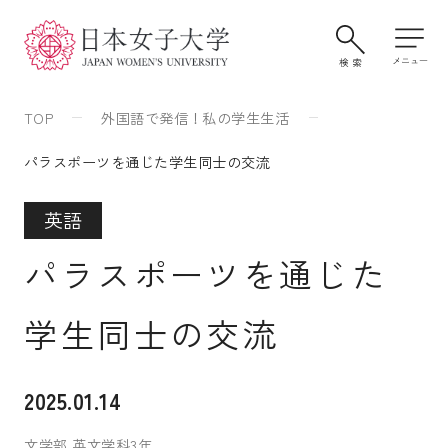
TOP
外国語で発信！私の学生生活
パラスポーツを通じた学生同士の交流
英語
パラスポーツを通じた
学生同士の交流
大学案内・学びの特色
2025.01.14
学部・大学院
文学部 英文学科3年