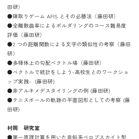
田研）
●陣取りゲーム AFIS とその必勝法（藤田研）
●全離散曲率によるボルダリングのコース難易度
評価（藤田研）
●2 つの距離関数による文字の類似性の考察（藤田
研）
●多様体上の勾配ベクトル場（藤田研）
●ベクトルで統計をしよう-高校生とのワークショ
ップ実践- (藤田研)
●非アルキメデスタイリングの例 (藤田研)
●テニスボールの軌跡の平面図形としての考察 (藤
田研)
村岡 研究室
●第一原理計算を用いた非鉛系ペロブスカイト型