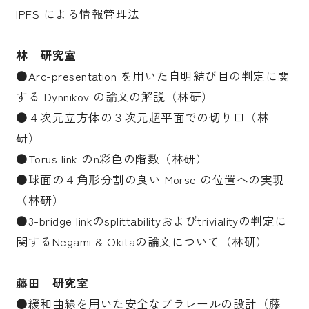
IPFS による情報管理法
林 研究室
●Arc-presentation を用いた自明結び目の判定に関
する Dynnikov の論文の解説（林研）
●４次元立方体の３次元超平面での切り口（林
研）
●Torus link のn彩色の階数（林研）
●球面の４角形分割の良い Morse の位置への実現
（林研）
●3-bridge linkのsplittabilityおよびtrivialityの判定に
関するNegami & Okitaの論文について（林研）
藤田 研究室
●緩和曲線を用いた安全なプラレールの設計（藤