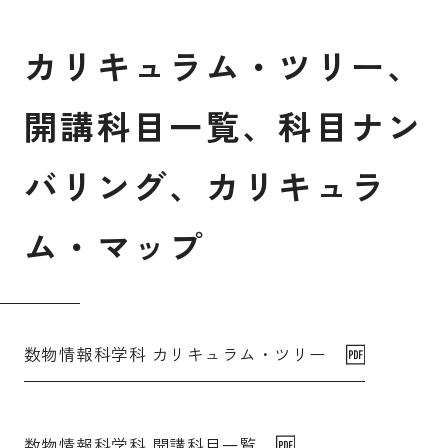
受験生の皆さま
保護者等の皆さま
カ
リ
キ
ュ
ラ
ム
・
ツ
リ
ー
、
在学生の皆さま
卒業生の皆さま
開
講
科
目
一
覧
、
科
目
ナ
ン
企業の皆さま
バ
リ
ン
グ
、
カ
リ
キ
ュ
ラ
学校法人日本女子大学
附属高等学校
附属豊明幼稚園
日本女子大学通信教育課程
ム
・
マ
ッ
プ
附属豊明小学校
附属機関等
附属中学校
数物情報科学科 カリキュラム・ツリー
数物情報科学科 開講科目一覧