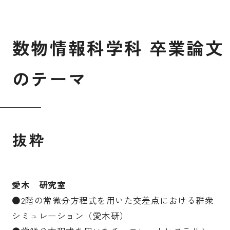
数
物
情
報
科
学
科
卒
業
論
文
の
テ
ー
マ
抜粋
愛木 研究室
●2階の常微分方程式を用いた交差点における群衆
シミュレーション（愛木研）