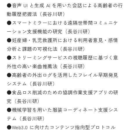
●音声 UI と生成 AI を用いた会話による高齢者の行
動履歴把握法（長谷川研）
●スマートミラーにおける遠隔世帯間コミュニケ
ーション支援機能の研究（長谷川研）
●妊産婦・乳児救護所における利用者意見・感情
分析と課題の可視化法（長谷川研）
●ストリーミングサービスの視聴履歴に基づく意
外性の高い楽曲推薦法（長谷川研）
●高齢者の外出ログを活用したフレイル早期発見
システム（長谷川研）
●食品ロス削減のための協調作業支援アプリの研
究（長谷川研）
●機械学習を用いた服装コーディネート支援シス
テム（長谷川研）
●Web3.0 に向けたコンテンツ指向型プロトコル