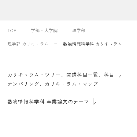
入試案内
TOP
学部・大学院
理学部
キャンパスライフ
理学部 カリキュラム
数物情報科学科 カリキュラム
国際交流・留学
カリキュラム・ツリー、開講科目一覧、科目
ナンバリング、カリキュラム・マップ
研究
数物情報科学科 卒業論文のテーマ
通信教育・生涯学習