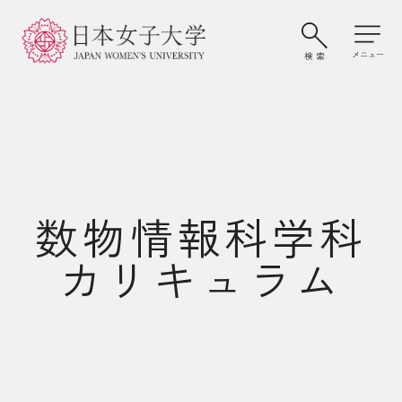
数物情報科学科
カリキュラム
大学案内・学びの特色
学部・大学院