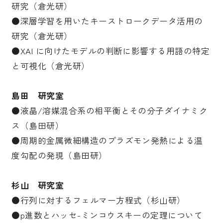
研究（倉光研）
●深層学習を用いたキーストロークデータ活用の
研究（倉光研）
●XAI に向けたモデルの判断に影響する用語の特定
と可視化（倉光研）
島田 研究室
●液晶/溶媒混合系の相平衡とその分子ダイナミク
ス（島田研）
●周期的金属微細構造のプラズモン発熱による温
度勾配の発現（島田研）
杉山 研究室
●行列に対するフェルマー方程式（杉山研）
●p進数とハッセ-ミンコウスキーの定理について