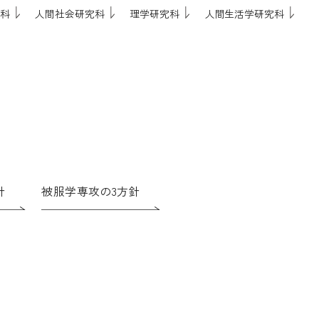
科
人間社会研究科
理学研究科
人間生活学研究科
針
被服学専攻の3方針