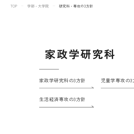
TOP
学部・大学院
研究科・専攻の3方針
家
政
学
研
究
科
家政学研究科の3方針
児童学専攻の3
生活経済専攻の3方針