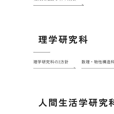
理
学
研
究
科
理学研究科の3方針
数理・物性構造科
人
間
生
活
学
研
究