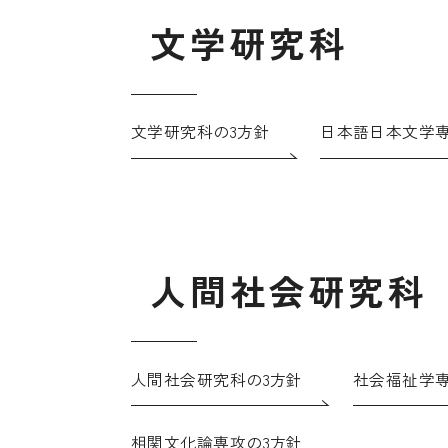
文
学
研
究
科
文学研究科の3方針
日本語日本文学専
人
間
社
会
研
究
科
人間社会研究科の3方針
社会福祉学専
相関文化論専攻の3方針