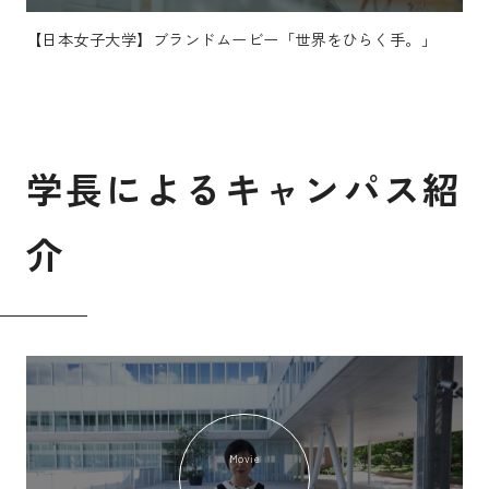
【日本女子大学】ブランドムービー「世界をひらく手。」
学
長
に
よ
る
キ
ャ
ン
パ
ス
紹
介
Movie