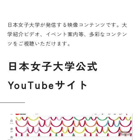
受験生の皆さま
保護者等の皆さま
日本女子大学が発信する映像コンテンツです。大
在学生の皆さま
卒業生の皆さま
学紹介ビデオ、イベント案内等、多彩なコンテン
企業の皆さま
ツをご視聴いただけます。
学校法人日本女子大学
附属高等学校
日
本
女
子
大
学
公
式
附属豊明幼稚園
日本女子大学通信教育課程
Y
o
u
T
u
b
e
サ
イ
ト
附属豊明小学校
附属機関等
附属中学校