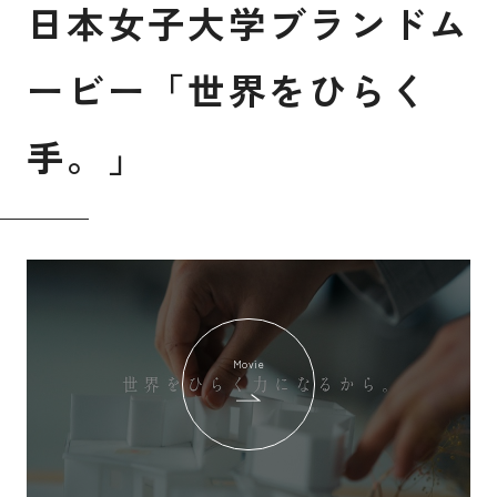
日
本
女
子
大
学
ブ
ラ
ン
ド
ム
ー
ビ
ー
「
世
界
を
ひ
ら
く
手
。
」
Movie