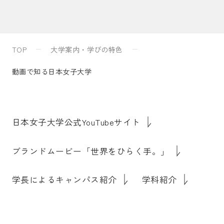
入試案内
TOP
大学案内・学びの特色
キャンパスライフ
動画で知る日本女子大学
国際交流・留学
日本女子大学公式YouTubeサイト
研究
ブランドムービー「世界をひらく手。」
学長によるキャンパス紹介
学科紹介
通信教育・生涯学習