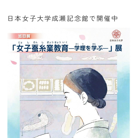
入試案内
日本女子大学成瀬記念館で開催中
キャンパスライフ
国際交流・留学
研究
通信教育・生涯学習