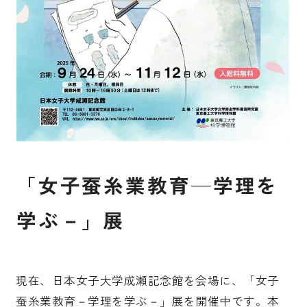
受験生の皆さま
保護者等の皆さま
在学生の皆さま
卒業生の皆さま
企業の皆さま
学校法人日本女子大学
附属高等学校
附属豊明幼稚園
日本女子大学通信教育課程
附属豊明小学校
附属機関等
「女子蚕糸業教育—学理を
附属中学校
学ぶ－」展
現在、日本女子大学成瀬記念館を会場に、「女子
蚕糸業教育－学理を学ぶ－」展を開催中です。本