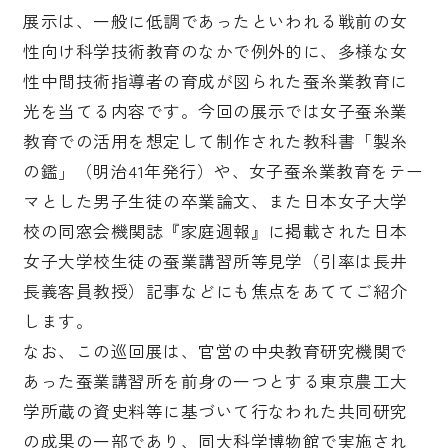
展示は、一般に低調であったといわれる戦前の女
性向け科学技術教育のなかで例外的に、多様な女
性中間技術指導者の育成が図られた蚕糸業教育に
光を当てる内容です。今回の展示では女子蚕糸業
教育での活用を想定して制作された教科書「製糸
の鑑」（明治41年発行）や、女子蚕糸業教育をテー
マとした男子生徒の卒業論文、また日本女子大学
校の同窓会機関誌『家庭週報』に掲載された日本
女子大学校生徒の蚕業講習所等見学（引率は長井
長義客員教授）記事などにも焦点をあててご紹介
します。
なお、この巡回展は、官営の中央教育研究機関で
あった蚕業講習所を前身の一つとする東京農工大
学所蔵の資史料等に基づいて行なわれた共同研究
の成果の一部であり、同大科学博物館で実施され