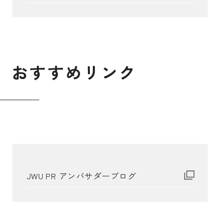
お
す
す
め
リ
ン
ク
JWU PR アンバサダーブログ