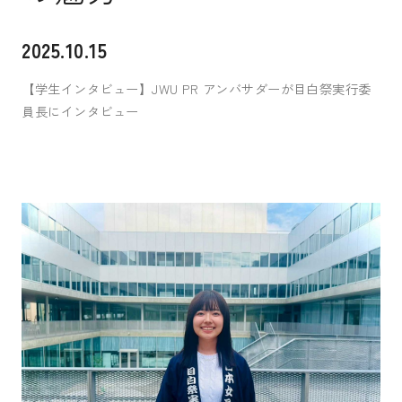
入試案内
2025.10.15
【学生インタビュー】JWU PR アンバサダーが目白祭実行委
員長にインタビュー
キャンパスライフ
国際交流・留学
研究
通信教育・生涯学習