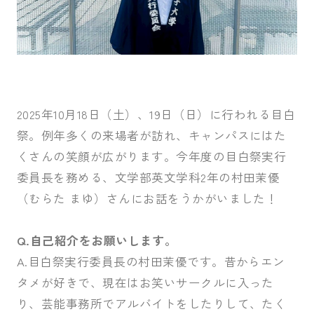
受験生の皆さま
保護者等の皆さま
在学生の皆さま
卒業生の皆さま
企業の皆さま
2025年10月18日（土）、19日（日）に行われる目白
学校法人日本女子大学
附属高等学校
祭。例年多くの来場者が訪れ、キャンパスにはた
附属豊明幼稚園
日本女子大学通信教育課程
くさんの笑顔が広がります。今年度の目白祭実行
委員長を務める、文学部英文学科2年の村田茉優
附属豊明小学校
附属機関等
（むらた まゆ）さんにお話をうかがいました！
附属中学校
Q.自己紹介をお願いします。
A.目白祭実行委員長の村田茉優です。昔からエン
タメが好きで、現在はお笑いサークルに入った
り、芸能事務所でアルバイトをしたりして、たく