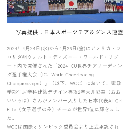
受験生の皆さま
保護者等の皆さま
在学生の皆さま
卒業生の皆さま
写真提供：日本スポーツチア＆ダンス連盟
企業の皆さま
2024年4月24日(水)から4月26日(金)にアメリカ・フ
学校法人日本女子大学
附属高等学校
ロリダ州ウォルト・ディズニー・ワールド・リゾ
附属豊明幼稚園
日本女子大学通信教育課程
ート内で開催された「2024 ICU世界チアリーディン
グ選手権大会（ICU World Cheerleading
附属豊明小学校
附属機関等
Championships）」（以下、WCC）において、家政
附属中学校
学部住居学科建築デザイン専攻2年大井彩華（おお
いいろは）さんがメンバー入りした日本代表All Girl
Elite（女子選手のみ）チームが世界1位に輝きまし
た。
WCCは国際オリンピック委員会より正式承認され