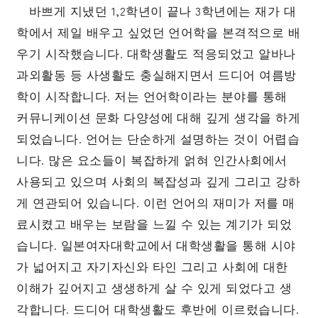
바쁘게 지냈던 1,2학년이 끝나 3학년에는 재가 대
受験生の皆さま
保護者等の皆さま
학에서 제일 배우고 싶었던 언어학을 본격적으로 배
우기 시작했슴니다. 대학생활도 적응되었고 알바나
在学生の皆さま
卒業生の皆さま
과외활동 등 사생활도 충실해지면서 드디어 여름방
企業の皆さま
학이 시작합니다. 저는 언어학이라는 분야를 통해
커뮤니케이션 문화 다양성에 대해 깊게 생각을 하게
学校法人日本女子大学
附属高等学校
되었습니다. 언어는 단순하게 설명하는 것이 어렵습
附属豊明幼稚園
日本女子大学通信教育課程
니다. 많은 요소들이 복잡하게 얽혀 인간사회에서
사용되고 있으며 사회의 복잡성과 깊게 그리고 강하
附属豊明小学校
附属機関等
게 연관되어 있습니다. 이런 언어의 재미가 저를 매
附属中学校
료시켰고 배우는 보람을 느낄 수 있는 계기가 되었
습니다. 일본여자대학교에서 대학생활을 통해 시야
가 넓어지고 자기자신와 타인 그리고 사회에 대한
이해가 깊어지고 생생하게 살 수 있게 되었다고 생
각합니다. 드디어 대학생활도 후반에 이르렀습니다.