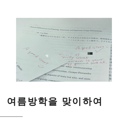
入試案内
キャンパスライフ
国際交流・留学
研究
여
름
방
학
을
맞
이
하
여
通信教育・生涯学習