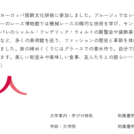
たヨーロッパ服飾文化研修に参加しました。ブルージュではレ
レーのレース博物館では機械レースの精巧な技術を学び、モン
・パレのシャルル・フレデリック・ウォルトの展覧会や装飾美
アなど、多くの美術館を巡り、ファッションの歴史と革新を体
した。旅の締めくくりにはグラースでの香水作り。自分で調合した
ます。美しい街並みや美味しい食事、友人たちとの語らい—
り）
大学案内・学びの特色
附属豊
学部・大学院
附属豊