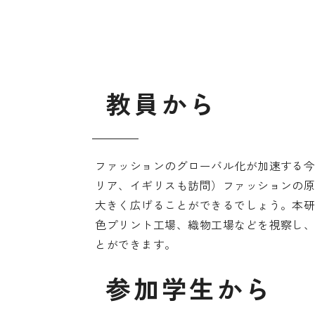
教
員
か
ら
ファッションのグローバル化が加速する
リア、イギリスも訪問）ファッションの
大きく広げることができるでしょう。本
色プリント工場、織物工場などを視察し
とができます。
参
加
学
生
か
ら