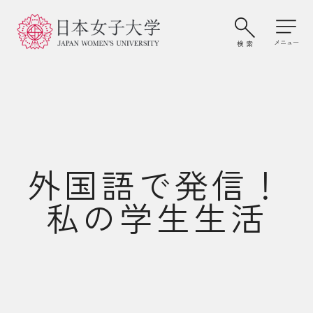
外国語で発信！
私の学生生活
大学案内・学びの特色
学部・大学院