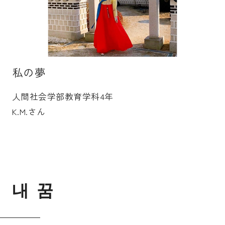
受験生の皆さま
保護者等の皆さま
在学生の皆さま
卒業生の皆さま
企業の皆さま
私の夢
学校法人日本女子大学
附属高等学校
人間社会学部教育学科4年
附属豊明幼稚園
日本女子大学通信教育課程
K.M.さん
附属豊明小学校
附属機関等
附属中学校
내
꿈