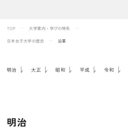
入試案内
TOP
大学案内・学びの特色
キャンパスライフ
日本女子大学の歴史
沿革
国際交流・留学
明治
大正
昭和
平成
令和
研究
通信教育・生涯学習
明
治