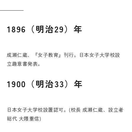
受験生の皆さま
保護者等の皆さま
在学生の皆さま
卒業生の皆さま
1896（明治29）年
企業の皆さま
学校法人日本女子大学
附属高等学校
成瀬仁蔵、『女子教育』刊行。日本女子大学校設
立趣意書発表。
附属豊明幼稚園
日本女子大学通信教育課程
附属豊明小学校
附属機関等
1900（明治33）年
附属中学校
日本女子大学校設置認可。(校長 成瀬仁蔵、設立者
総代 大隈重信)