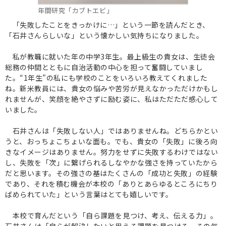
年間研究「カブトエビ」
「失敗したことをきっかけに…」という一節を読んだとき、
「石井さんらしいな」という懐かしい気持ちになりました。
私が教職に就いた年の中学3年生。最上級生の貴女は、生徒会
総務の仲間とともに自治活動の中心を担って奮闘していまし
た。“1年生”の私にも学校のことをいろいろ教えてくれました
ね。新米教員には、貴女の悩みや苦労が見えなかっただけかもし
れませんが、笑顔を絶やさずに励む姿に、私はただただ感心して
いました。
石井さんは「失敗しない人」ではありませんね。どちらかとい
うと、おっちょこちょいな面も。でも、貴女の「失敗」に後ろ向
きなイメージはありません。努力をせずに失敗するわけではない
し、失敗を「次」に繋げられるしなやかな強さを持っていたから
だと思います。その強さの基はたくさんの「成功と失敗」の経験
であり、それを積む機会が本校の「ありとあらゆるところにちり
ばめられていた」という言葉はとても嬉しいです。
本校で育んだという「自ら課題を見つけ、考え、伝える力」。
石井さんは「自らが解決したいと思える課題を見つける。その気