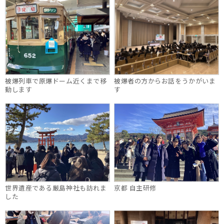
被爆列車で原爆ドーム近くまで移
被爆者の方からお話をうかがいま
動します
す
世界遺産である厳島神社も訪れま
京都 自主研修
した