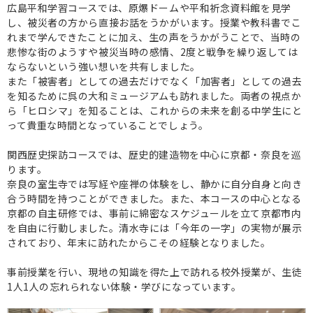
広島平和学習コースでは、原爆ドームや平和祈念資料館を見学
し、被災者の方から直接お話をうかがいます。授業や教科書でこ
れまで学んできたことに加え、生の声をうかがうことで、当時の
悲惨な街のようすや被災当時の感情、2度と戦争を繰り返しては
ならないという強い想いを共有しました。
また「被害者」としての過去だけでなく「加害者」としての過去
を知るために呉の大和ミュージアムも訪れました。両者の視点か
ら「ヒロシマ」を知ることは、これからの未来を創る中学生にと
って貴重な時間となっていることでしょう。
関西歴史探訪コースでは、歴史的建造物を中心に京都・奈良を巡
ります。
奈良の室生寺では写経や座禅の体験をし、静かに自分自身と向き
合う時間を持つことができました。また、本コースの中心となる
京都の自主研修では、事前に綿密なスケジュールを立て京都市内
を自由に行動しました。清水寺には「今年の一字」の実物が展示
されており、年末に訪れたからこその経験となりました。
事前授業を行い、現地の知識を得た上で訪れる校外授業が、生徒
1人1人の忘れられない体験・学びになっています。