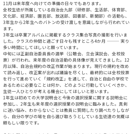
11月は来年度へ向けての準備の日々でもあります。
全校生徒が所属している自治会九部（研修部、生活部、体育部、
文化部、経済部、園芸部、放送部、図書部、新聞部）の活動も、
3年生から2年生へのバトンの受け渡しを意識しながら行われてい
ます。
3年生は卒業アルバムに掲載するクラス集合写真の撮影を行いま
した。クラスの仲間と過ごす日々も残すところ4か月 ——— 実り
多い時間にしてほしいと願っています。
中旬には正副自治委員長の選挙（公聴会、立会演説会、全校投
票）が行われ、来年度の自治活動の具体像が見えてきました。12
月以降、自治会規約の改正作業が始まります。現行の規約を改め
て読み返し、改正案が出れば議論を尽くし、最終的には全校投票
を行って進めていく「規約改正」を通して、自治と自由の学校で
あるために必要なことは何か、どのように行動していくべきか、
生徒一人ひとりが考える機会にしてほしいと思います。
1年生は初めての大学説明会と今後の選択授業に関する説明会に
参加し、2年生も来年度の選択授業の説明会に臨みました。真剣
に迷い悩み、わからないことは教員に質問したり調べたりしなが
ら、自分の学びの場を自ら選び取ろうとしている生徒達の気概は
頼もしい限りです。