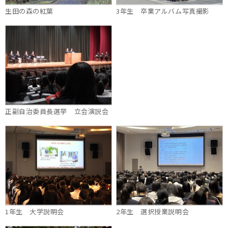
生田の森の紅葉
3年生 卒業アルバム写真撮影
正副自治委員長選挙 立会演説会
1年生 大学説明会
2年生 選択授業説明会