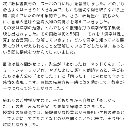
次に教科書教材の「スーホの白い馬」を音読しました。どの子も
滑舌よくはっきりと大きな声で、しかも適切な間を取りながら正
確に読んでいたのが印象的でした。さらに表現豊かに読むため
に、言葉の意味や登場人物の気持ちを考えていきました。
その次は漢字の勉強。とんでもなく複雑な形の漢字が電子黒板に
映し出されました。その画数は何と58画！ それを「漢字は足し
算」を合言葉に、分解していきます。どんな漢字も知っている要
素に分けて考えられることを理解している子どもたちは、あっと
いう間に構成をつかんでしまいました。
最後は読み聞かせです。先生が『よかったね ネッドくん』（レ
ミー・シャーリップ作、やぎたよしこ訳）を朗読すると、子ども
たちは主人公の「よかった！」と「困った！」に合わせて全身で
感情を表現します。参観の先生方も一緒に体を動かして、教室が
一つになって盛り上がりました。
終わりのご挨拶がすむと、子どもたちから自然に「楽しかっ
た！」の声。みんな充実した表情で帰路につきました。
授業後の懇談会では、経験豊かな授業者から豊明小学校の教員と
して大切にしてきたことなどの話を聞くことも出来て、実り多い
時間となりました。